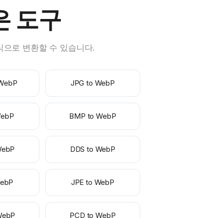
은 도구
형식으로 변환할 수 있습니다.
 WebP
JPG to WebP
WebP
BMP to WebP
WebP
DDS to WebP
WebP
JPE to WebP
WebP
PCD to WebP