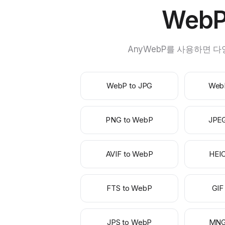
Web
AnyWebP를 사용하면 다
WebP to JPG
Web
PNG to WebP
JPE
AVIF to WebP
HEI
FTS to WebP
GIF
JPS to WebP
MNG