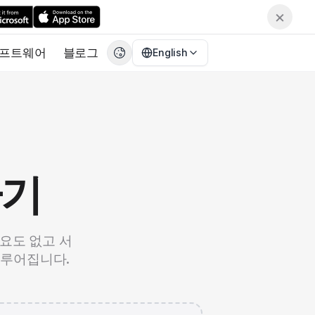
×
프트웨어
블로그
English
English
EN
繁體中文
CN
Deutsch
DE
Español
ES
환기
Français
FR
日本語
JA
한국어
KO
필요도 없고 서
Italiano
IT
이루어집니다.