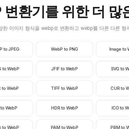
P 변환기를 위한 더 많
양한 이미지 형식을 webp로 변환하고 webp를 다른 다른 
P to JPEG
WebP to PNG
Image to
G to WebP
JFIF to WebP
SVG to 
C to WebP
TIFF to WebP
CUR to 
 to WebP
HDR to WebP
ICO to 
 to WebP
PAM to WebP
PBM to 