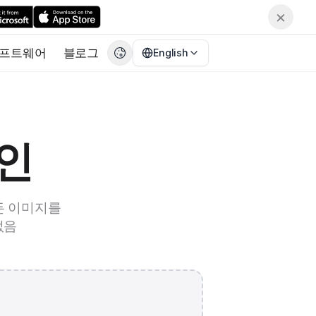
×
프트웨어
블로그
English
English
EN
繁體中文
CN
Deutsch
DE
라인
Español
ES
Français
FR
모든 이미지를
日本語
JA
없음
한국어
KO
Italiano
IT