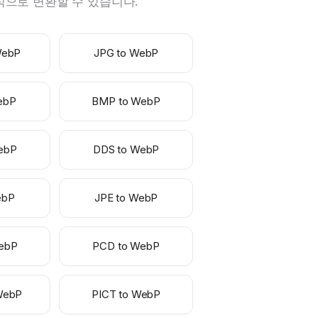
형식으로 변환할 수 있습니다.
WebP
JPG to WebP
ebP
BMP to WebP
ebP
DDS to WebP
ebP
JPE to WebP
ebP
PCD to WebP
WebP
PICT to WebP