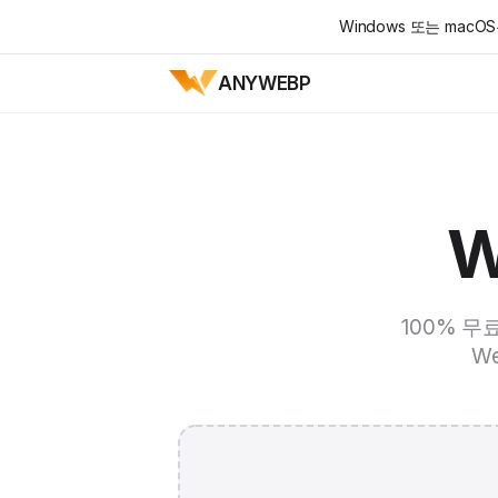
Windows 또는 ma
ANYWEBP
W
100% 무
W