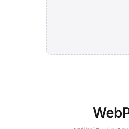
JPG 786K
Web