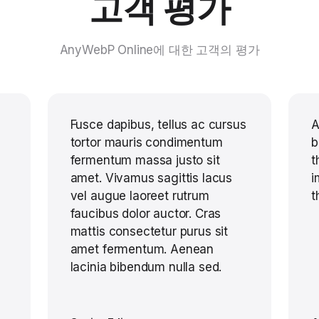
고객 평가
AnyWebP Online에 대한 고객의 평가
Fusce dapibus, tellus ac cursus
A
tortor mauris condimentum
b
fermentum massa justo sit
t
amet. Vivamus sagittis lacus
i
vel augue laoreet rutrum
t
faucibus dolor auctor. Cras
mattis consectetur purus sit
amet fermentum. Aenean
lacinia bibendum nulla sed.