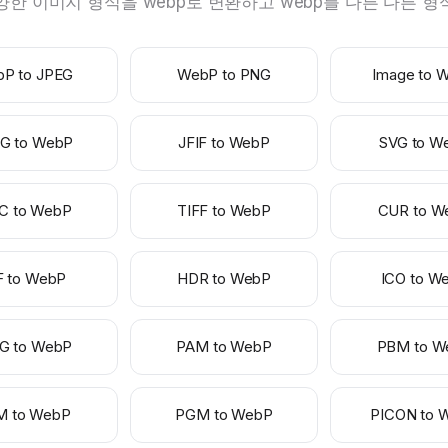
양한 이미지 형식을 webp로 변환하고 webp를 다른 다른 
P to JPEG
WebP to PNG
Image to 
G to WebP
JFIF to WebP
SVG to W
C to WebP
TIFF to WebP
CUR to W
F to WebP
HDR to WebP
ICO to W
G to WebP
PAM to WebP
PBM to W
M to WebP
PGM to WebP
PICON to 