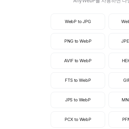
AnyWebP를 사용하면 다
WebP to JPG
Web
PNG to WebP
JPE
AVIF to WebP
HEI
FTS to WebP
GI
JPS to WebP
MN
PCX to WebP
PF